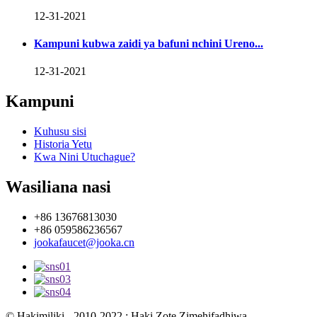
12-31-2021
Kampuni kubwa zaidi ya bafuni nchini Ureno...
12-31-2021
Kampuni
Kuhusu sisi
Historia Yetu
Kwa Nini Utuchague?
Wasiliana nasi
+86 13676813030
+86 059586236567
jookafaucet@jooka.cn
© Hakimiliki - 2010-2022 : Haki Zote Zimehifadhiwa.