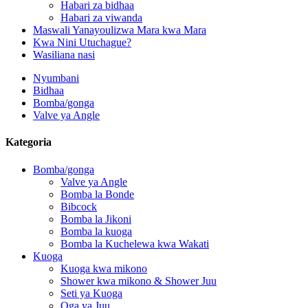
Habari za bidhaa
Habari za viwanda
Maswali Yanayoulizwa Mara kwa Mara
Kwa Nini Utuchague?
Wasiliana nasi
Nyumbani
Bidhaa
Bomba/gonga
Valve ya Angle
Kategoria
Bomba/gonga
Valve ya Angle
Bomba la Bonde
Bibcock
Bomba la Jikoni
Bomba la kuoga
Bomba la Kuchelewa kwa Wakati
Kuoga
Kuoga kwa mikono
Shower kwa mikono & Shower Juu
Seti ya Kuoga
Oga ya Juu