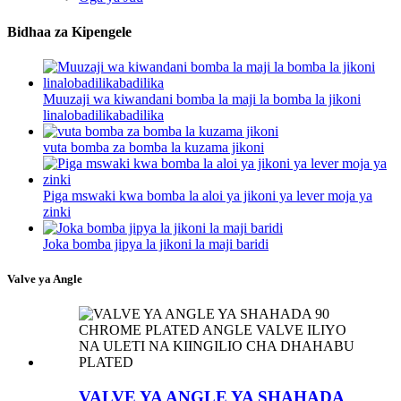
Bidhaa za Kipengele
Muuzaji wa kiwandani bomba la maji la bomba la jikoni
linalobadilikabadilika
vuta bomba za bomba la kuzama jikoni
Piga mswaki kwa bomba la aloi ya jikoni ya lever moja ya
zinki
Joka bomba jipya la jikoni la maji baridi
Valve ya Angle
VALVE YA ANGLE YA SHAHADA