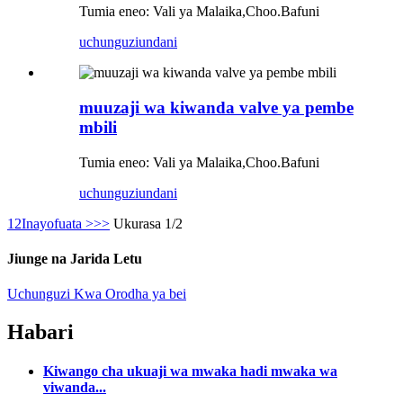
Tumia eneo: Vali ya Malaika,Choo.Bafuni
uchunguzi
undani
muuzaji wa kiwanda valve ya pembe
mbili
Tumia eneo: Vali ya Malaika,Choo.Bafuni
uchunguzi
undani
1
2
Inayofuata >
>>
Ukurasa 1/2
Jiunge na Jarida Letu
Uchunguzi Kwa Orodha ya bei
Habari
Kiwango cha ukuaji wa mwaka hadi mwaka wa
viwanda...