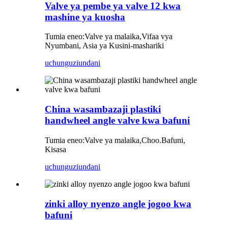
Valve ya pembe ya valve 12 kwa
mashine ya kuosha
Tumia eneo:
Valve ya malaika,
Vifaa vya
Nyumbani, Asia ya Kusini-mashariki
uchunguzi
undani
China wasambazaji plastiki
handwheel angle valve kwa bafuni
Tumia eneo:
Valve ya malaika
,
Choo.Bafuni,
Kisasa
uchunguzi
undani
zinki alloy nyenzo angle jogoo kwa
bafuni