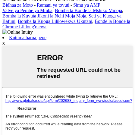
Bidhaa za Moto
-
Ramani ya tovuti
-
Simu ya AMP
Valve ya Pembe ya Mraba
,
Bomba la Bonde la Mshiko Mmoja
,
Bomba la Kuvuta Jikoni la Nchi Moja Moja
,
Seti ya Kuoga ya
Bafuni
,
Bomba la Kuoga Lililowekwa Ukutani
,
Bonde la Bonde la
Chrome Lililong'olewa
,
Kutuma barua pepe
x