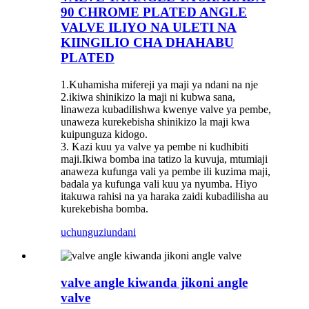
90 CHROME PLATED ANGLE
VALVE ILIYO NA ULETI NA
KIINGILIO CHA DHAHABU
PLATED
1.Kuhamisha mifereji ya maji ya ndani na nje
2.ikiwa shinikizo la maji ni kubwa sana,
linaweza kubadilishwa kwenye valve ya pembe,
unaweza kurekebisha shinikizo la maji kwa
kuipunguza kidogo.
3. Kazi kuu ya valve ya pembe ni kudhibiti
maji.Ikiwa bomba ina tatizo la kuvuja, mtumiaji
anaweza kufunga vali ya pembe ili kuzima maji,
badala ya kufunga vali kuu ya nyumba. Hiyo
itakuwa rahisi na ya haraka zaidi kubadilisha au
kurekebisha bomba.
uchunguzi
undani
valve angle kiwanda jikoni angle
valve