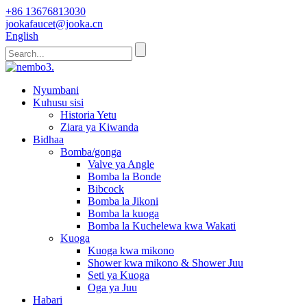
+86 13676813030
jookafaucet@jooka.cn
English
Nyumbani
Kuhusu sisi
Historia Yetu
Ziara ya Kiwanda
Bidhaa
Bomba/gonga
Valve ya Angle
Bomba la Bonde
Bibcock
Bomba la Jikoni
Bomba la kuoga
Bomba la Kuchelewa kwa Wakati
Kuoga
Kuoga kwa mikono
Shower kwa mikono & Shower Juu
Seti ya Kuoga
Oga ya Juu
Habari