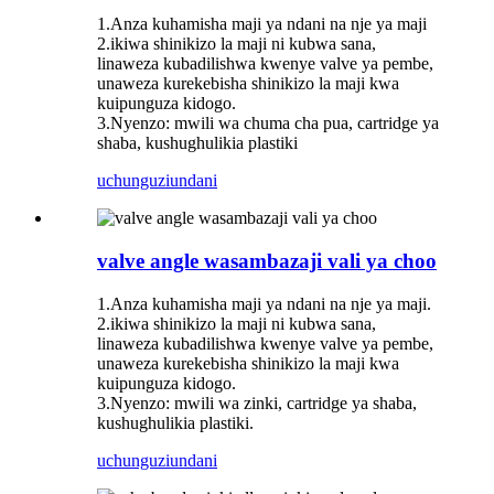
1.Anza kuhamisha maji ya ndani na nje ya maji
2.ikiwa shinikizo la maji ni kubwa sana,
linaweza kubadilishwa kwenye valve ya pembe,
unaweza kurekebisha shinikizo la maji kwa
kuipunguza kidogo.
3.Nyenzo: mwili wa chuma cha pua, cartridge ya
shaba, kushughulikia plastiki
uchunguzi
undani
valve angle wasambazaji vali ya choo
1.Anza kuhamisha maji ya ndani na nje ya maji.
2.ikiwa shinikizo la maji ni kubwa sana,
linaweza kubadilishwa kwenye valve ya pembe,
unaweza kurekebisha shinikizo la maji kwa
kuipunguza kidogo.
3.Nyenzo: mwili wa zinki, cartridge ya shaba,
kushughulikia plastiki.
uchunguzi
undani