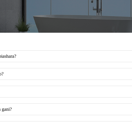
biashara?
o?
 gani?