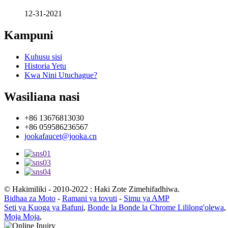
12-31-2021
Kampuni
Kuhusu sisi
Historia Yetu
Kwa Nini Utuchague?
Wasiliana nasi
+86 13676813030
+86 059586236567
jookafaucet@jooka.cn
© Hakimiliki - 2010-2022 : Haki Zote Zimehifadhiwa.
Bidhaa za Moto
-
Ramani ya tovuti
-
Simu ya AMP
Seti ya Kuoga ya Bafuni
,
Bonde la Bonde la Chrome Lililong'olewa
,
Moja Moja
,