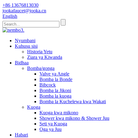
+86 13676813030
jookafaucet@jooka.cn
English
Nyumbani
Kuhusu sisi
Historia Yetu
Ziara ya Kiwanda
Bidhaa
Bomba/gonga
Valve ya Angle
Bomba la Bonde
Bibcock
Bomba la Jikoni
Bomba la kuoga
Bomba la Kuchelewa kwa Wakati
Kuoga
Kuoga kwa mikono
Shower kwa mikono & Shower Juu
Seti ya Kuoga
Oga ya Juu
Habari