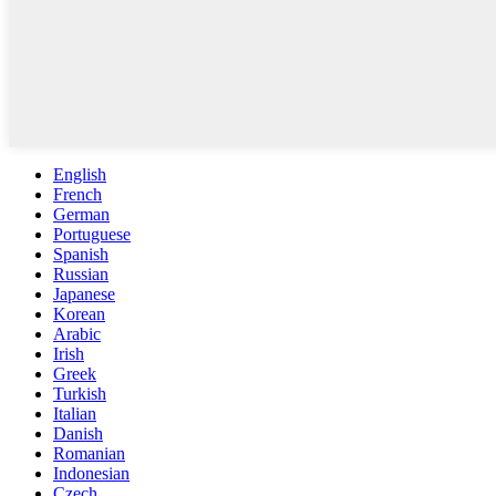
English
French
German
Portuguese
Spanish
Russian
Japanese
Korean
Arabic
Irish
Greek
Turkish
Italian
Danish
Romanian
Indonesian
Czech