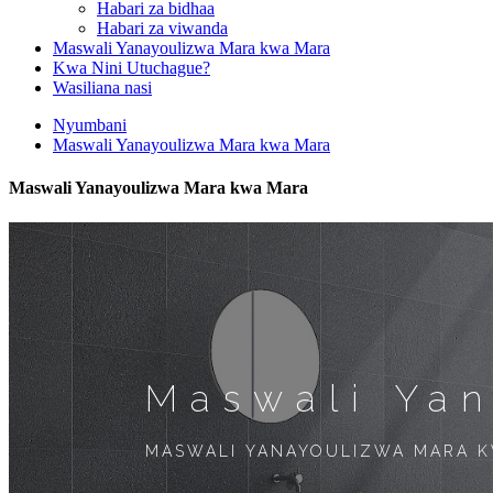
Habari za bidhaa
Habari za viwanda
Maswali Yanayoulizwa Mara kwa Mara
Kwa Nini Utuchague?
Wasiliana nasi
Nyumbani
Maswali Yanayoulizwa Mara kwa Mara
Maswali Yanayoulizwa Mara kwa Mara
Maswali Ya
MASWALI YANAYOULIZWA MARA 