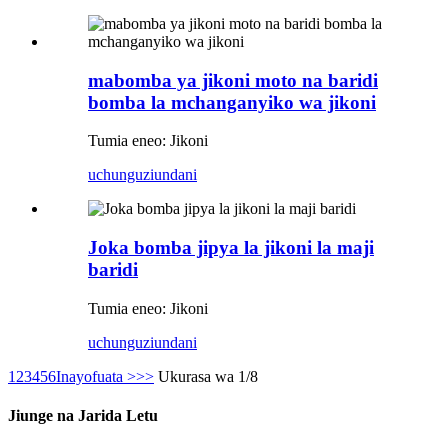
mabomba ya jikoni moto na baridi
bomba la mchanganyiko wa jikoni
Tumia eneo: Jikoni
uchunguzi
undani
Joka bomba jipya la jikoni la maji
baridi
Tumia eneo: Jikoni
uchunguzi
undani
1
2
3
4
5
6
Inayofuata >
>>
Ukurasa wa 1/8
Jiunge na Jarida Letu