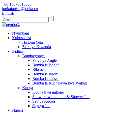
+86 13676813030
jookafaucet@jooka.cn
English
Nyumbani
Kuhusu sisi
Historia Yetu
Ziara ya Kiwanda
Bidhaa
Bomba/gonga
Valve ya Angle
Bomba la Bonde
Bibcock
Bomba la Jikoni
Bomba la kuoga
Bomba la Kuchelewa kwa Wakati
Kuoga
Kuoga kwa mikono
Shower kwa mikono & Shower Juu
Seti ya Kuoga
Oga ya Juu
Habari