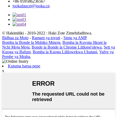
+86 059586236567
jookafaucet@jooka.cn
© Hakimiliki - 2010-2022 : Haki Zote Zimehifadhiwa.
Bidhaa za Moto
-
Ramani ya tovuti
-
Simu ya AMP
Bomba la Bonde la Mshiko Mmoja
,
Bomba la Kuvuta Jikoni la
Nchi Moja Moja
,
Bonde la Bonde la Chrome Lililong'olewa
,
Seti ya
Kuoga ya Bafuni
,
Bomba la Kuoga Lililowekwa Ukutani
,
Valve ya
Pembe ya Mraba
,
Kutuma barua pepe
x