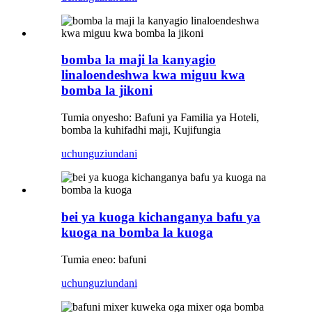
bomba la maji la kanyagio
linaloendeshwa kwa miguu kwa
bomba la jikoni
Tumia onyesho: Bafuni ya Familia ya Hoteli,
bomba la kuhifadhi maji, Kujifungia
uchunguzi
undani
bei ya kuoga kichanganya bafu ya
kuoga na bomba la kuoga
Tumia eneo: bafuni
uchunguzi
undani