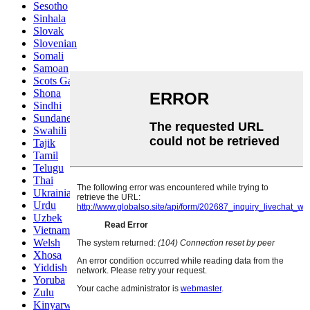
Sesotho
Sinhala
Slovak
Slovenian
Somali
Samoan
Scots Gaelic
Shona
Sindhi
Sundanese
Swahili
Tajik
Tamil
Telugu
Thai
Ukrainian
Urdu
Uzbek
Vietnamese
Welsh
Xhosa
Yiddish
Yoruba
Zulu
Kinyarwanda