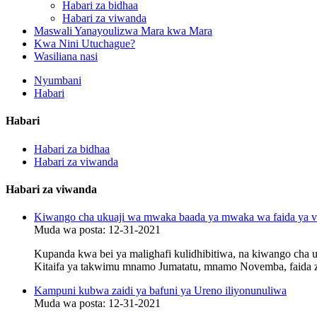
Habari za bidhaa
Habari za viwanda
Maswali Yanayoulizwa Mara kwa Mara
Kwa Nini Utuchague?
Wasiliana nasi
Nyumbani
Habari
Habari
Habari za bidhaa
Habari za viwanda
Habari za viwanda
Kiwango cha ukuaji wa mwaka baada ya mwaka wa faida ya 
Muda wa posta: 12-31-2021
Kupanda kwa bei ya malighafi kulidhibitiwa, na kiwango cha
Kitaifa ya takwimu mnamo Jumatatu, mnamo Novemba, faida z
Kampuni kubwa zaidi ya bafuni ya Ureno iliyonunuliwa
Muda wa posta: 12-31-2021