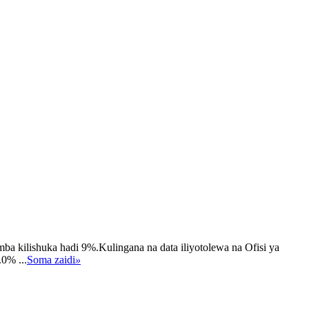
 kilishuka hadi 9%.Kulingana na data iliyotolewa na Ofisi ya
0% ...
Soma zaidi
»