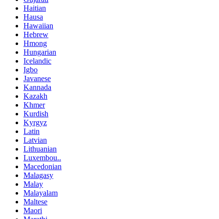
Haitian
Hausa
Hawaiian
Hebrew
Hmong
Hungarian
Icelandic
Igbo
Javanese
Kannada
Kazakh
Khmer
Kurdish
Kyrgyz
Latin
Latvian
Lithuanian
Luxembou..
Macedonian
Malagasy
Malay
Malayalam
Maltese
Maori