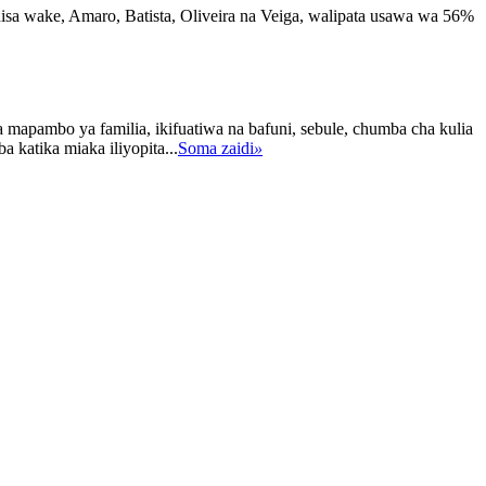
a wake, Amaro, Batista, Oliveira na Veiga, walipata usawa wa 56%
apambo ya familia, ikifuatiwa na bafuni, sebule, chumba cha kulia
katika miaka iliyopita...
Soma zaidi
»