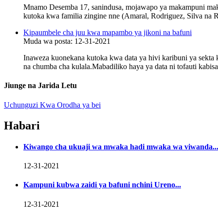
Mnamo Desemba 17, sanindusa, mojawapo ya makampuni makubwa
kutoka kwa familia zingine nne (Amaral, Rodriguez, Silva na Rib
Kipaumbele cha juu kwa mapambo ya jikoni na bafuni
Muda wa posta: 12-31-2021
Inaweza kuonekana kutoka kwa data ya hivi karibuni ya sekta
na chumba cha kulala.Mabadiliko haya ya data ni tofauti kabi
Jiunge na Jarida Letu
Uchunguzi Kwa Orodha ya bei
Habari
Kiwango cha ukuaji wa mwaka hadi mwaka wa viwanda..
12-31-2021
Kampuni kubwa zaidi ya bafuni nchini Ureno...
12-31-2021