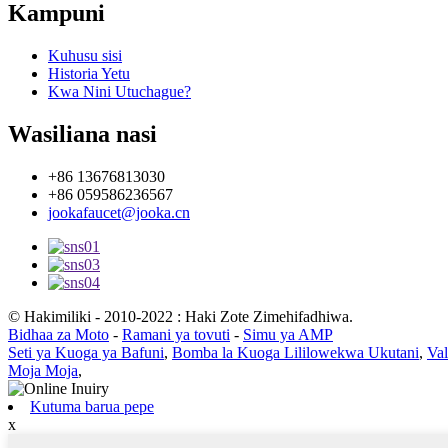
Kampuni
Kuhusu sisi
Historia Yetu
Kwa Nini Utuchague?
Wasiliana nasi
+86 13676813030
+86 059586236567
jookafaucet@jooka.cn
© Hakimiliki - 2010-2022 : Haki Zote Zimehifadhiwa.
Bidhaa za Moto
-
Ramani ya tovuti
-
Simu ya AMP
Seti ya Kuoga ya Bafuni
,
Bomba la Kuoga Lililowekwa Ukutani
,
Va
Moja Moja
,
Kutuma barua pepe
x