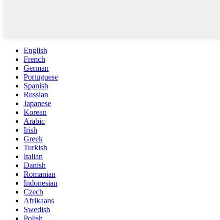
English
French
German
Portuguese
Spanish
Russian
Japanese
Korean
Arabic
Irish
Greek
Turkish
Italian
Danish
Romanian
Indonesian
Czech
Afrikaans
Swedish
Polish