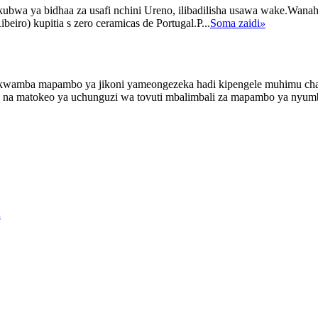
 ya bidhaa za usafi nchini Ureno, ilibadilisha usawa wake.Wanahis
eiro) kupitia s zero ceramicas de Portugal.P...
Soma zaidi
»
 kwamba mapambo ya jikoni yameongezeka hadi kipengele muhimu cha m
sa na matokeo ya uchunguzi wa tovuti mbalimbali za mapambo ya nyumba 
.