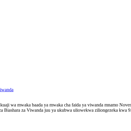
viwanda
 ukuaji wa mwaka baada ya mwaka cha faida ya viwanda mnamo Novemba
a Biashara za Viwanda juu ya ukubwa uliowekwa ziliongezeka kwa 9.