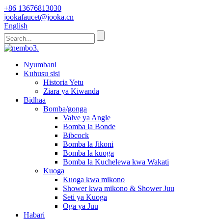
+86 13676813030
jookafaucet@jooka.cn
English
Nyumbani
Kuhusu sisi
Historia Yetu
Ziara ya Kiwanda
Bidhaa
Bomba/gonga
Valve ya Angle
Bomba la Bonde
Bibcock
Bomba la Jikoni
Bomba la kuoga
Bomba la Kuchelewa kwa Wakati
Kuoga
Kuoga kwa mikono
Shower kwa mikono & Shower Juu
Seti ya Kuoga
Oga ya Juu
Habari