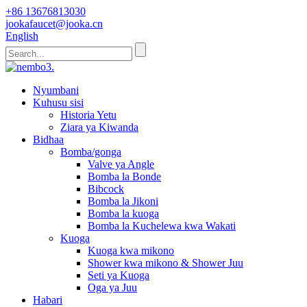
+86 13676813030
jookafaucet@jooka.cn
English
Nyumbani
Kuhusu sisi
Historia Yetu
Ziara ya Kiwanda
Bidhaa
Bomba/gonga
Valve ya Angle
Bomba la Bonde
Bibcock
Bomba la Jikoni
Bomba la kuoga
Bomba la Kuchelewa kwa Wakati
Kuoga
Kuoga kwa mikono
Shower kwa mikono & Shower Juu
Seti ya Kuoga
Oga ya Juu
Habari