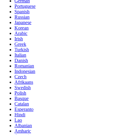
German
Portuguese
Spanish
Russian
Japanese
Korean
Arabic
Irish
Greek
Turkish
Italian
Danish
Romanian
Indonesian
Czech
Afrikaans
Swedish
Polish
Basque
Catalan
Esperanto
Hindi
Lao
Albanian
Amharic