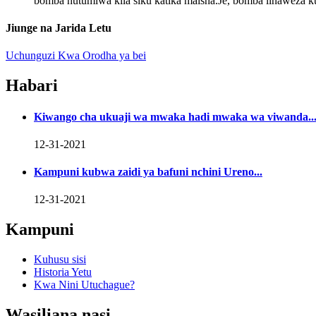
bomba hutumiwa kila siku katika maisha.Je, bomba linaweza k
Jiunge na Jarida Letu
Uchunguzi Kwa Orodha ya bei
Habari
Kiwango cha ukuaji wa mwaka hadi mwaka wa viwanda..
12-31-2021
Kampuni kubwa zaidi ya bafuni nchini Ureno...
12-31-2021
Kampuni
Kuhusu sisi
Historia Yetu
Kwa Nini Utuchague?
Wasiliana nasi