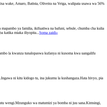
a wake, Amaro, Batista, Oliveira na Veiga, walipata usawa wa 56%
apambo ya familia, ikifuatiwa na bafuni, sebule, chumba cha kulia
katika miaka iliyopita...
Soma zaidi
»
 Jambo la kwanza tunalopaswa kufanya ni kusoma kwa uangalifu
a.Ingawa ni kitu kidogo tu, ina jukumu la kushangaza.Hata hivyo, pia
 watu wengi.Mzunguko wa matumizi ya bomba ni juu sana.Kimsingi,