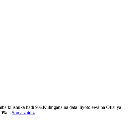
 kilishuka hadi 9%.Kulingana na data iliyotolewa na Ofisi ya
0% ...
Soma zaidi
»