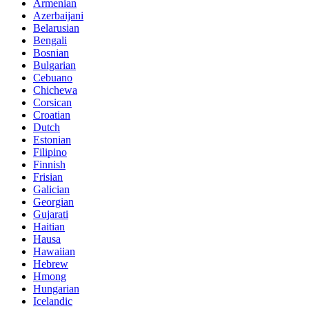
Armenian
Azerbaijani
Belarusian
Bengali
Bosnian
Bulgarian
Cebuano
Chichewa
Corsican
Croatian
Dutch
Estonian
Filipino
Finnish
Frisian
Galician
Georgian
Gujarati
Haitian
Hausa
Hawaiian
Hebrew
Hmong
Hungarian
Icelandic