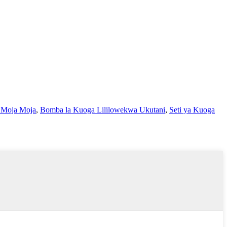
i Moja Moja
,
Bomba la Kuoga Lililowekwa Ukutani
,
Seti ya Kuoga