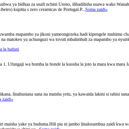
 ya bidhaa za usafi nchini Ureno, ilibadilisha usawa wake.Wanahis
eiro) kupitia s zero ceramicas de Portugal.P...
Soma zaidi
»
 kwamba mapambo ya jikoni yameongezeka hadi kipengele muhimu cha m
sa na matokeo ya uchunguzi wa tovuti mbalimbali za mapambo ya nyumba 
a la bafuni
ra 1. Ufungaji wa bomba la bonde la kuosha la joto la mara kwa mara
ikana, linahusiana sana na maisha yetu, ya kawaida lakini si rahisi san
 zaidi
»
iri maisha yake ya huduma.Hili pia ni jambo linalosumbua zaidi kwa