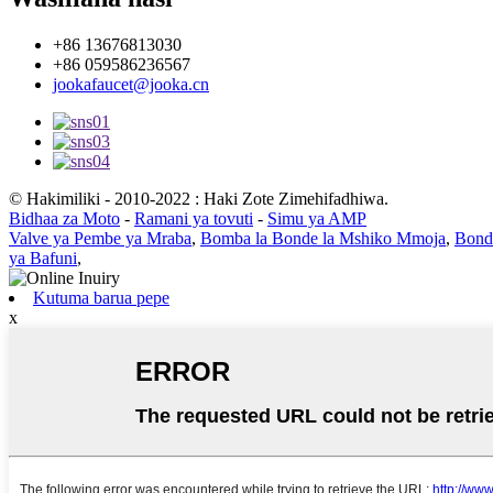
+86 13676813030
+86 059586236567
jookafaucet@jooka.cn
© Hakimiliki - 2010-2022 : Haki Zote Zimehifadhiwa.
Bidhaa za Moto
-
Ramani ya tovuti
-
Simu ya AMP
Valve ya Pembe ya Mraba
,
Bomba la Bonde la Mshiko Mmoja
,
Bonde
ya Bafuni
,
Kutuma barua pepe
x