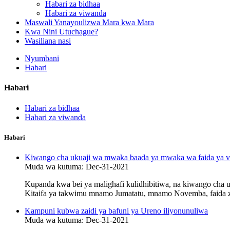
Habari za bidhaa
Habari za viwanda
Maswali Yanayoulizwa Mara kwa Mara
Kwa Nini Utuchague?
Wasiliana nasi
Nyumbani
Habari
Habari
Habari za bidhaa
Habari za viwanda
Habari
Kiwango cha ukuaji wa mwaka baada ya mwaka wa faida ya 
Muda wa kutuma: Dec-31-2021
Kupanda kwa bei ya malighafi kulidhibitiwa, na kiwango cha
Kitaifa ya takwimu mnamo Jumatatu, mnamo Novemba, faida z
Kampuni kubwa zaidi ya bafuni ya Ureno iliyonunuliwa
Muda wa kutuma: Dec-31-2021