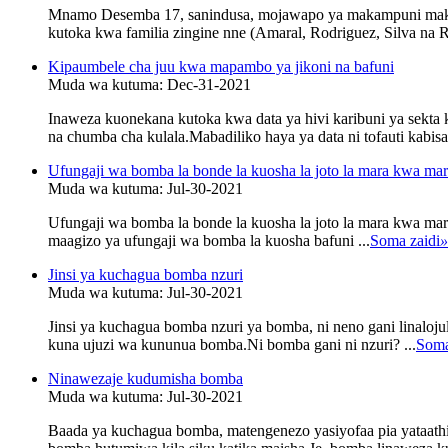
Mnamo Desemba 17, sanindusa, mojawapo ya makampuni makubwa
kutoka kwa familia zingine nne (Amaral, Rodriguez, Silva na Rib
Kipaumbele cha juu kwa mapambo ya jikoni na bafuni
Muda wa kutuma: Dec-31-2021
Inaweza kuonekana kutoka kwa data ya hivi karibuni ya sekta
na chumba cha kulala.Mabadiliko haya ya data ni tofauti kabi
Ufungaji wa bomba la bonde la kuosha la joto la mara kwa mar
Muda wa kutuma: Jul-30-2021
Ufungaji wa bomba la bonde la kuosha la joto la mara kwa ma
maagizo ya ufungaji wa bomba la kuosha bafuni ...
Soma zaidi
»
Jinsi ya kuchagua bomba nzuri
Muda wa kutuma: Jul-30-2021
Jinsi ya kuchagua bomba nzuri ya bomba, ni neno gani linalojul
kuna ujuzi wa kununua bomba.Ni bomba gani ni nzuri? ...
Soma
Ninawezaje kudumisha bomba
Muda wa kutuma: Jul-30-2021
Baada ya kuchagua bomba, matengenezo yasiyofaa pia yataath