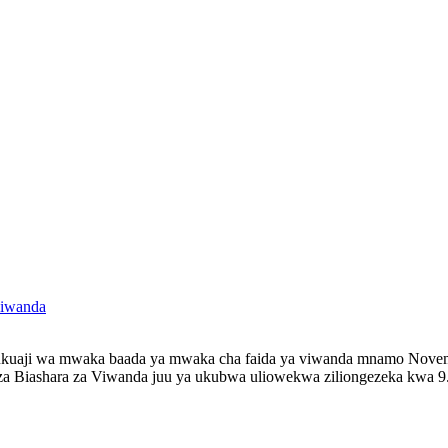
viwanda
 ukuaji wa mwaka baada ya mwaka cha faida ya viwanda mnamo Novemba
a Biashara za Viwanda juu ya ukubwa uliowekwa ziliongezeka kwa 9.