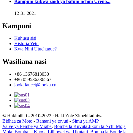
Kampuni kubwa zaidi ya bafuni nchini Ureno...
12-31-2021
Kampuni
Kuhusu sisi
Historia Yetu
Kwa Nini Utuchague?
Wasiliana nasi
+86 13676813030
+86 059586236567
jookafaucet@jooka.cn
© Hakimiliki - 2010-2022 : Haki Zote Zimehifadhiwa.
Bidhaa za Moto
-
Ramani ya tovuti
-
Simu ya AMP
Valve ya Pembe ya Mraba
,
Bomba la Kuvuta Jikoni la Nchi Moja
Moja
,
Bomba la Kuoga Lililowekwa Ukutani
,
Bomba la Bonde la