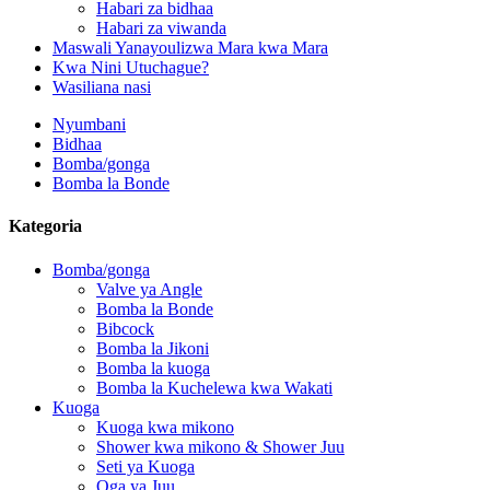
Habari za bidhaa
Habari za viwanda
Maswali Yanayoulizwa Mara kwa Mara
Kwa Nini Utuchague?
Wasiliana nasi
Nyumbani
Bidhaa
Bomba/gonga
Bomba la Bonde
Kategoria
Bomba/gonga
Valve ya Angle
Bomba la Bonde
Bibcock
Bomba la Jikoni
Bomba la kuoga
Bomba la Kuchelewa kwa Wakati
Kuoga
Kuoga kwa mikono
Shower kwa mikono & Shower Juu
Seti ya Kuoga
Oga ya Juu