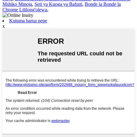
Mshiko Mmoja
,
Seti ya Kuoga ya Bafuni
,
Bonde la Bonde la
Chrome Lililong'olewa
,
Kutuma barua pepe
x