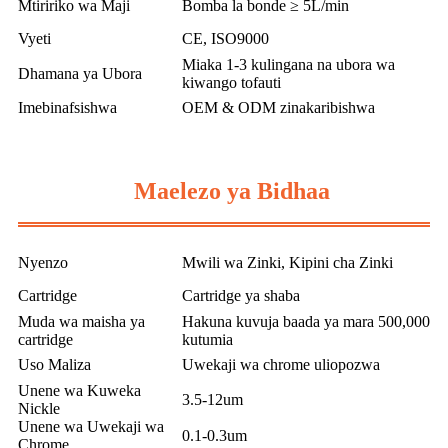
Mtiririko wa Maji
Bomba la bonde ≥ 5L/min
Vyeti
CE, ISO9000
Miaka 1-3 kulingana na ubora wa
Dhamana ya Ubora
kiwango tofauti
Imebinafsishwa
OEM & ODM zinakaribishwa
Maelezo ya Bidhaa
Nyenzo
Mwili wa Zinki, Kipini cha Zinki
Cartridge
Cartridge ya shaba
Muda wa maisha ya
Hakuna kuvuja baada ya mara 500,000
cartridge
kutumia
Uso Maliza
Uwekaji wa chrome uliopozwa
Unene wa Kuweka
3.5-12um
Nickle
Unene wa Uwekaji wa
0.1-0.3um
Chrome