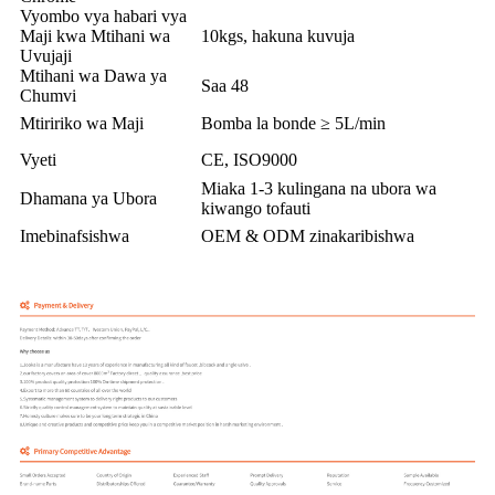
Vyombo vya habari vya
Maji kwa Mtihani wa
10kgs, hakuna kuvuja
Uvujaji
Mtihani wa Dawa ya
Saa 48
Chumvi
Mtiririko wa Maji
Bomba la bonde ≥ 5L/min
Vyeti
CE, ISO9000
Miaka 1-3 kulingana na ubora wa
Dhamana ya Ubora
kiwango tofauti
Imebinafsishwa
OEM & ODM zinakaribishwa