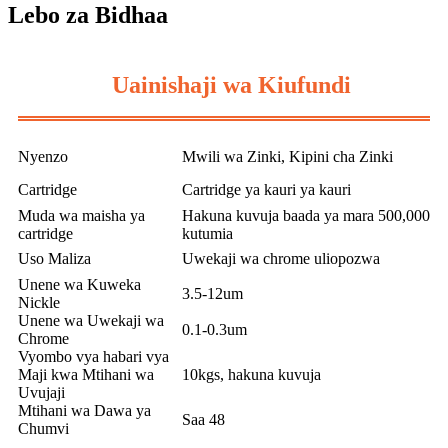
Lebo za Bidhaa
Uainishaji wa Kiufundi
Nyenzo
Mwili wa Zinki, Kipini cha Zinki
Cartridge
Cartridge ya kauri ya kauri
Muda wa maisha ya
Hakuna kuvuja baada ya mara 500,000
cartridge
kutumia
Uso Maliza
Uwekaji wa chrome uliopozwa
Unene wa Kuweka
3.5-12um
Nickle
Unene wa Uwekaji wa
0.1-0.3um
Chrome
Vyombo vya habari vya
Maji kwa Mtihani wa
10kgs, hakuna kuvuja
Uvujaji
Mtihani wa Dawa ya
Saa 48
Chumvi