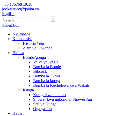
+86 13676813030
jookafaucet@jooka.cn
English
Nyumbani
Kuhusu sisi
Historia Yetu
Ziara ya Kiwanda
Bidhaa
Bomba/gonga
Valve ya Angle
Bomba la Bonde
Bibcock
Bomba la Jikoni
Bomba la kuoga
Bomba la Kuchelewa kwa Wakati
Kuoga
Kuoga kwa mikono
Shower kwa mikono & Shower Juu
Seti ya Kuoga
Oga ya Juu
Habari