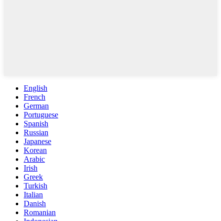
English
French
German
Portuguese
Spanish
Russian
Japanese
Korean
Arabic
Irish
Greek
Turkish
Italian
Danish
Romanian