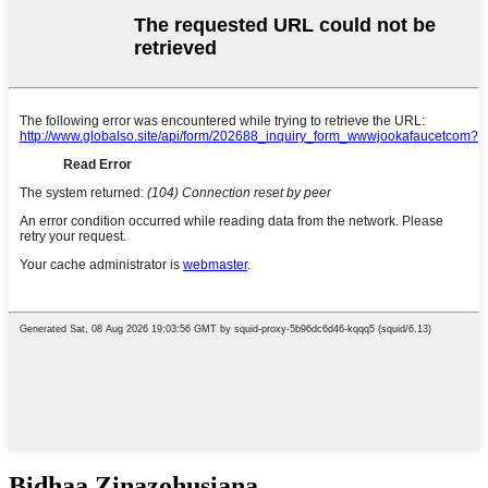
Bidhaa Zinazohusiana