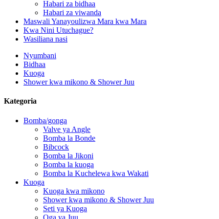
Habari za bidhaa
Habari za viwanda
Maswali Yanayoulizwa Mara kwa Mara
Kwa Nini Utuchague?
Wasiliana nasi
Nyumbani
Bidhaa
Kuoga
Shower kwa mikono & Shower Juu
Kategoria
Bomba/gonga
Valve ya Angle
Bomba la Bonde
Bibcock
Bomba la Jikoni
Bomba la kuoga
Bomba la Kuchelewa kwa Wakati
Kuoga
Kuoga kwa mikono
Shower kwa mikono & Shower Juu
Seti ya Kuoga
Oga ya Juu