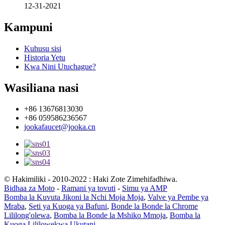
12-31-2021
Kampuni
Kuhusu sisi
Historia Yetu
Kwa Nini Utuchague?
Wasiliana nasi
+86 13676813030
+86 059586236567
jookafaucet@jooka.cn
© Hakimiliki - 2010-2022 : Haki Zote Zimehifadhiwa.
Bidhaa za Moto
-
Ramani ya tovuti
-
Simu ya AMP
Bomba la Kuvuta Jikoni la Nchi Moja Moja
,
Valve ya Pembe ya
Mraba
,
Seti ya Kuoga ya Bafuni
,
Bonde la Bonde la Chrome
Lililong'olewa
,
Bomba la Bonde la Mshiko Mmoja
,
Bomba la
Kuoga Lililowekwa Ukutani
,