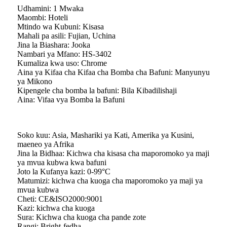
Udhamini: 1 Mwaka
Maombi: Hoteli
Mtindo wa Kubuni: Kisasa
Mahali pa asili: Fujian, Uchina
Jina la Biashara: Jooka
Nambari ya Mfano: HS-3402
Kumaliza kwa uso: Chrome
Aina ya Kifaa cha Kifaa cha Bomba cha Bafuni: Manyunyu
ya Mikono
Kipengele cha bomba la bafuni: Bila Kibadilishaji
Aina: Vifaa vya Bomba la Bafuni
Soko kuu: Asia, Mashariki ya Kati, Amerika ya Kusini,
maeneo ya Afrika
Jina la Bidhaa: Kichwa cha kisasa cha maporomoko ya maji
ya mvua kubwa kwa bafuni
Joto la Kufanya kazi: 0-99°C
Matumizi: kichwa cha kuoga cha maporomoko ya maji ya
mvua kubwa
Cheti: CE&ISO2000:9001
Kazi: kichwa cha kuoga
Sura: Kichwa cha kuoga cha pande zote
Rangi: Bright-fedha