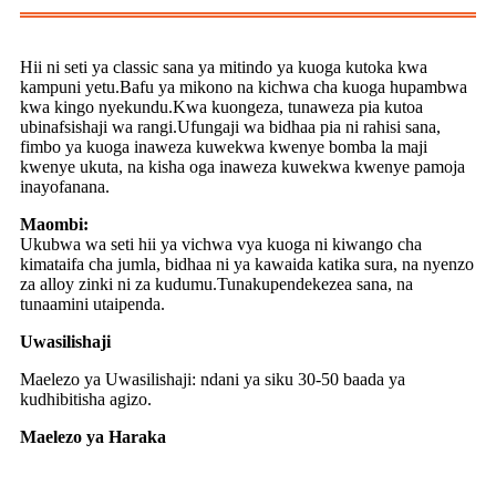
Hii ni seti ya classic sana ya mitindo ya kuoga kutoka kwa
kampuni yetu.Bafu ya mikono na kichwa cha kuoga hupambwa
kwa kingo nyekundu.Kwa kuongeza, tunaweza pia kutoa
ubinafsishaji wa rangi.Ufungaji wa bidhaa pia ni rahisi sana,
fimbo ya kuoga inaweza kuwekwa kwenye bomba la maji
kwenye ukuta, na kisha oga inaweza kuwekwa kwenye pamoja
inayofanana.
Maombi:
Ukubwa wa seti hii ya vichwa vya kuoga ni kiwango cha
kimataifa cha jumla, bidhaa ni ya kawaida katika sura, na nyenzo
za alloy zinki ni za kudumu.Tunakupendekezea sana, na
tunaamini utaipenda.
Uwasilishaji
Maelezo ya Uwasilishaji: ndani ya siku 30-50 baada ya
kudhibitisha agizo.
Maelezo ya Haraka