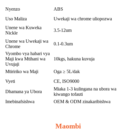
Nyenzo
ABS
Uso Maliza
Uwekaji wa chrome uliopozwa
Unene wa Kuweka
3.5-12um
Nickle
Unene wa Uwekaji wa
0.1-0.3um
Chrome
Vyombo vya habari vya
Maji kwa Mtihani wa
10kgs, hakuna kuvuja
Uvujaji
Mtiririko wa Maji
Oga ≥ 5L/dak
Vyeti
CE, ISO9000
Miaka 1-3 kulingana na ubora wa
Dhamana ya Ubora
kiwango tofauti
Imebinafsishwa
OEM & ODM zinakaribishwa
Maombi