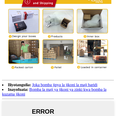
Iliyotangulia:
Joka bomba jipya la jikoni la maji baridi
Inayofuata:
Bomba la maji ya jikoni ya zinki kwa bomba la
kuzama jikoni