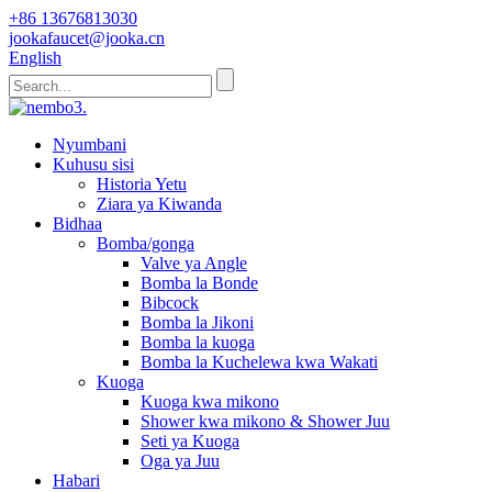
+86 13676813030
jookafaucet@jooka.cn
English
Nyumbani
Kuhusu sisi
Historia Yetu
Ziara ya Kiwanda
Bidhaa
Bomba/gonga
Valve ya Angle
Bomba la Bonde
Bibcock
Bomba la Jikoni
Bomba la kuoga
Bomba la Kuchelewa kwa Wakati
Kuoga
Kuoga kwa mikono
Shower kwa mikono & Shower Juu
Seti ya Kuoga
Oga ya Juu
Habari